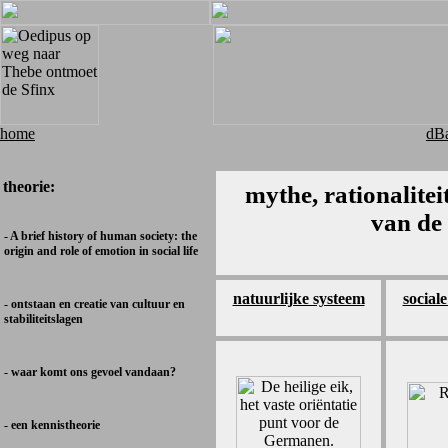
home
dBa
theorie:
mythe, rationaliteit
van de 
- A brief history of human society: the
origin and role of emotion in social life
natuurlijke systeem
social
- ontstaan en creatie van cultuur en
stabiliteitslagen
- waar komt ons gevoel vandaan?
- een kennistheorie