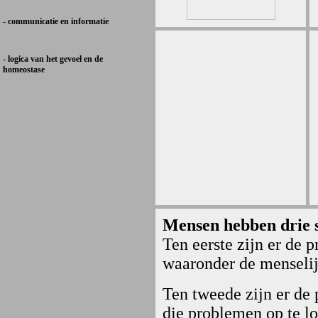
- communicatie en informatie
- logica van het gevoel en de
homeostase
Mensen hebben drie 
Ten eerste zijn er de
waaronder de menselij
Ten tweede zijn er d
die problemen op te l