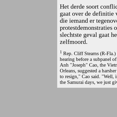
Het derde soort confli
gaat over de definitie
die iemand er tegenove
protestdemonstraties 
slechtste geval gaat 
zelfmoord.
1
Rep.
Cliff Stearns (R-Fla.)
hearing before a subpanel 
Anh "Joseph" Cao, the Vie
Orleans, suggested a harshe
to resign," Cao said. "Well, 
the Samurai days, we just gi