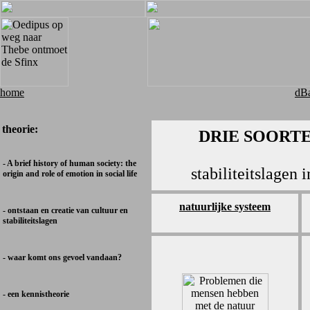
home
dBa
theorie:
DRIE SOORT
- A brief history of human society: the
stabiliteitslagen 
origin and role of emotion in social life
natuurlijke systeem
- ontstaan en creatie van cultuur en
stabiliteitslagen
- waar komt ons gevoel vandaan?
- een kennistheorie