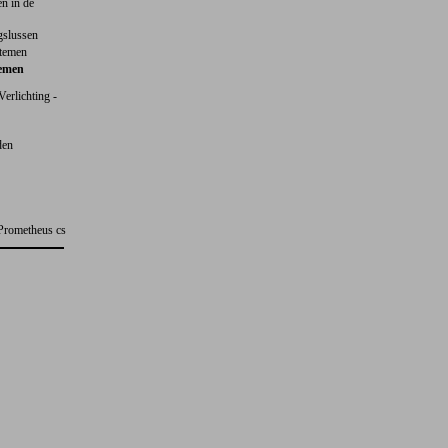
en in de
gslussen
stemen
temen
 Verlichting -
den
Prometheus cs