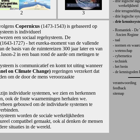
- drie logische lag
werkelijkheid
- drie terugmeldin
2
3
- drie logische sy
-
drie kennissys
 volgens
Copernicus
(1473-1543) is gebaseerd op
- Romantiek - De
steem is individueel
Ancien Regime
n wezen een sociaal regelsysteem. De
- taal
(1643-1727) - het eureka-moment van de vallende
- normen en waar
t aan de basis van de ruimtereizen 300 jaar later en van
- wetenschap
t Jason-2 in een baan rond de aarde om metingen te
- cybernetica
- techniek
systeem is communicatief en komt tot uiting wanneer
- het brein
nel on Climate Change)
regeringen verzekert dat
- de kennisgoden 
en om de door de mens veroorzaakte
verantwoording
feedback
ijn individuele systemen, we zien en herkennen
sitemap
en, ook de foute waarnemingen herhalen we.
verheen gebouwd om de individuele systemen te
verbinden.
ssysteem worden de sociale werkelijkheden
tureel compatibel gemaakt, ook al denken de mensen
ere situaties in de wereld.