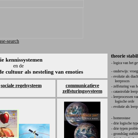
se-search
theorie stabil
ie kennissystemen
- logica van het g
en de
 de cultuur als nesteling van emoties
- onderwijs: vroeg
- evolutie als diac
leerproces
sociale regelsysteem
communicatieve
- zelfsturing van h
zelfsturingssysteem
- catastrofale leer
- leerprocessen va
logische orde
- evolutie als leer
- homeostase
- drie logische ty
- drie typen prob
- grondslag stabili