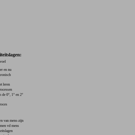
iteitslagen:
evoel
er en nu
hronisch
et leren
processen
n de 0°, 1° en 2°
proces
pen van mens-zijn
lemen vd mens
teitslagen