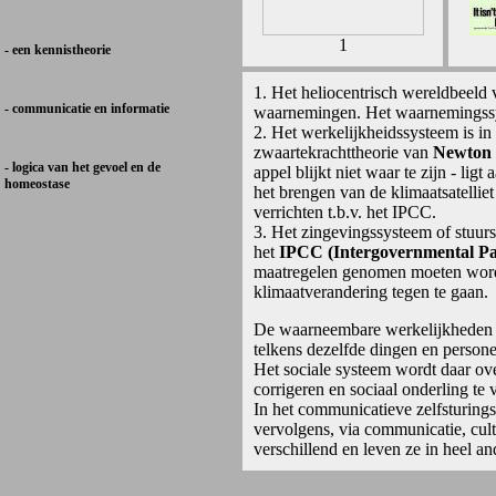
1
- een kennistheorie
1. Het heliocentrisch wereldbeeld
- communicatie en informatie
waarnemingen. Het waarnemingssy
2. Het werkelijkheidssysteem is i
zwaartekrachttheorie van
Newton
- logica van het gevoel en de
appel blijkt niet waar te zijn - lig
homeostase
het brengen van de klimaatsatellie
verrichten t.b.v. het IPCC.
3. Het zingevingssysteem of stuur
het
IPCC (Intergovernmental Pa
maatregelen genomen moeten word
klimaatverandering tegen te gaan.
De waarneembare werkelijkheden z
telkens dezelfde dingen en person
Het sociale systeem wordt daar o
corrigeren en sociaal onderling te 
In het communicatieve zelfsturing
vervolgens, via communicatie, cul
verschillend en leven ze in heel and