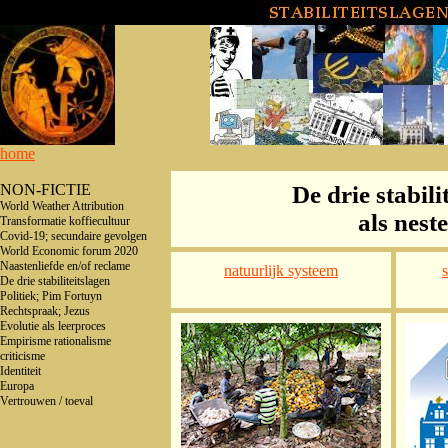
home
NON-FICTIE
De drie stabili
World Weather Attribution
als nest
Transformatie koffiecultuur
Covid-19; secundaire gevolgen
World Economic forum 2020
Naastenliefde en/of reclame
natuurlijk systeem
De drie stabiliteitslagen
Politiek; Pim Fortuyn
Rechtspraak; Jezus
Evolutie als leerproces
Empirisme rationalisme
criticisme
Identiteit
Europa
Vertrouwen / toeval