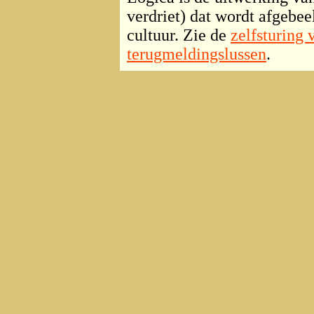
verdriet) dat wordt afgebeel
cultuur. Zie de
zelfsturing 
terugmeldingslussen
.