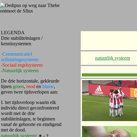
LEGENDA
Drie stabiliteitslagen /
kennissystemen
-Communicatief
natuurlijk systeem
zelfsturingssysteem
-Sociaal regelsysteem
-Natuurlijk systeem
De drie horizontale, gekleurde
lijnen
groen
,
rood
en
blauw
,
geven twee tijdsverlopen aan:
I. het tijdsverloop waarin elk
individu direct geconfronteerd
wordt met de drie
stabiliteitslagen, te beginnen
vanaf de geboorte en eindigend
met de dood.
natuurlijk systeem
: ∗ - †